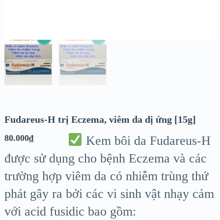
Fudareus-H trị Eczema, viêm da dị ứng [15g]
80.000
₫
Kem bôi da Fudareus-H
được sử dụng cho bệnh Eczema và các
trường hợp viêm da có nhiễm trùng thứ
phát gây ra bởi các vi sinh vật nhạy cảm
với acid fusidic bao gồm: