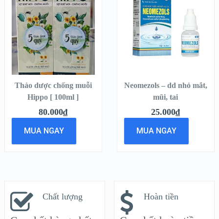
VIEW
VIEW
DETAILS
DETAILS
THÊM VÀO
THÊM VÀO
GIỎ HÀNG
GIỎ HÀNG
Thảo dược chống muỗi
Neomezols – dd nhỏ mắt,
Hippo [ 100ml ]
mũi, tai
80.000
₫
25.000
₫
MUA NGAY
MUA NGAY
Chất lượng
Hoàn tiền