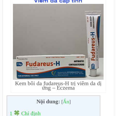
Kem bôi da fudareus-H trị viêm da dị
ứng – Eczema
Nội dung:
[
Ẩn
]
1
Chỉ định