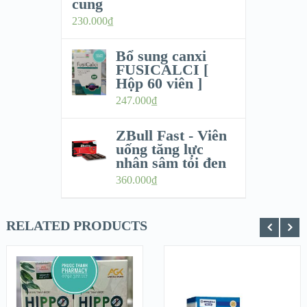
cung
230.000
₫
Bổ sung canxi
FUSICALCI [
Hộp 60 viên ]
247.000
₫
ZBull Fast - Viên
uống tăng lực
nhân sâm tỏi đen
360.000
₫
RELATED PRODUCTS
QUICK LOOK
QUICK LOOK