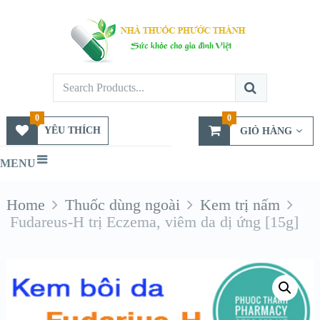
0
0
YÊU THÍCH
GIỎ HÀNG
MENU
Home
Thuốc dùng ngoài
Kem trị nấm
Fudareus-H trị Eczema, viêm da dị ứng [15g]