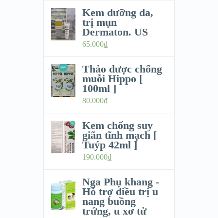
Kem dưỡng da,
trị mụn
Dermaton. US
65.000
₫
Thảo dược chống
muỗi Hippo [
100ml ]
80.000
₫
Kem chống suy
giãn tĩnh mạch [
Tuýp 42ml ]
190.000
₫
Nga Phụ khang -
Hỗ trợ điều trị u
nang buồng
trứng, u xơ tử