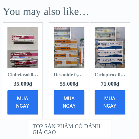
You may also like…
Clobetasol 0,05% – Điều trị viêm da, vảy nến, ban đỏ
Desonide 0,05% Gel – Trị viêm da cơ địa, vảy nến, tổ đỉa, viêm da, chàm
Ciclopirox 0,77% – Kem trị nấm [15g]
35.000
₫
55.000
₫
71.000
₫
MUA
MUA
MUA
NGAY
NGAY
NGAY
TOP SẢN PHẨM CÓ ĐÁNH
GIÁ CAO