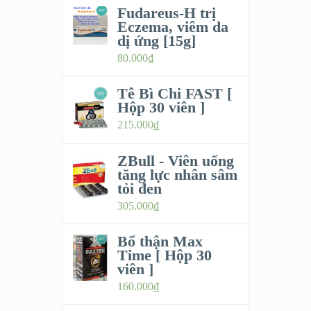
Fudareus-H trị
Eczema, viêm da
dị ứng [15g]
80.000
₫
Tê Bì Chi FAST [
Hộp 30 viên ]
215.000
₫
ZBull - Viên uống
tăng lực nhân sâm
tỏi đen
305.000
₫
Bổ thận Max
Time [ Hộp 30
viên ]
160.000
₫