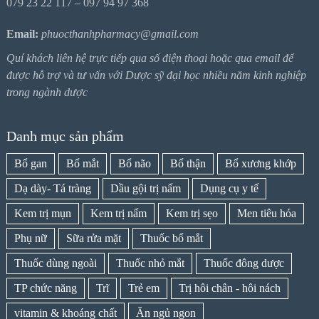
079 23 22 117 – 097 94 97 368
Email:
phuocthanhpharmacy@gmail.com
Quí khách liên hệ trực tiếp qua số điện thoại hoặc qua email để
được hỗ trợ và tư vấn với Dược sỹ đại học nhiều năm kinh nghiệp
trong ngành dược
Danh mục sản phẩm
Bổ gan
Bổ mắt
Bổ não
Bổ thận
Bổ xương khớp
Dạ dày- Tá tràng
Dầu gội trị nấm
Dụng cụ y tế
Kem trị mụn
Kem trị nấm
Kem trị sẹo
Men tiêu hóa
Phụ nữ
Sữa rửa mặt
Thuốc bổ mắt
Thuốc dùng ngoài
Thuốc nhỏ mắt
Thuốc đông dược
TP chức năng
Trĩ
Trẻ em
Trị hôi chân - hôi nách
vitamin & khoáng chất
Ăn ngủ ngon