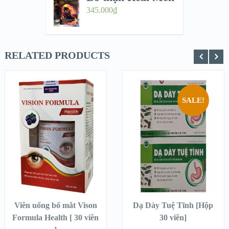
345.000
₫
RELATED PRODUCTS
SALE!
QUICK LOOK
QUICK LOOK
VIEW
VIEW
DETAILS
DETAILS
THÊM VÀO
THÊM VÀO
GIỎ HÀNG
GIỎ HÀNG
Viên uống bổ mắt Vison
Dạ Dày Tuệ Tĩnh [Hộp
Formula Health [ 30 viên
30 viên]