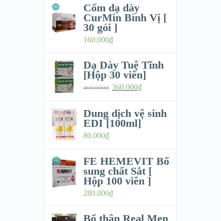
Cốm dạ dày
CurMin Bình Vị [
30 gói ]
160.000
₫
Dạ Dày Tuệ Tĩnh
[Hộp 30 viên]
360.000
₫
400.000
₫
Dung dịch vệ sinh
EDI [100ml]
80.000
₫
FE HEMEVIT Bổ
sung chất Sắt [
Hộp 100 viên ]
280.000
₫
Bổ thận Real Men