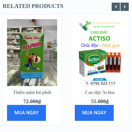
RELATED PRODUCTS
QUICK LOOK
QUICK LOOK
VIEW
VIEW
DETAILS
DETAILS
THÊM VÀO
THÊM VÀO
GIỎ HÀNG
GIỎ HÀNG
Thiên môn bổ phổi
Cao đặc Actiso
72.000
₫
55.000
₫
MUA NGAY
MUA NGAY