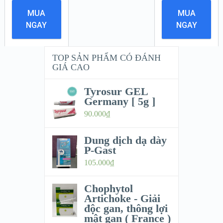
MUA
MUA
NGAY
NGAY
TOP SẢN PHẨM CÓ ĐÁNH
GIÁ CAO
Tyrosur GEL
Germany [ 5g ]
90.000
₫
Dung dịch dạ dày
P-Gast
105.000
₫
Chophytol
Artichoke - Giải
độc gan, thông lợi
mật gan ( France )