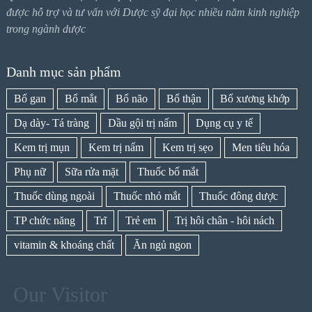
được hỗ trợ và tư vấn với Dược sỹ đại học nhiều năm kinh nghiệp
trong ngành dược
Danh mục sản phẩm
Bổ gan
Bổ mắt
Bổ não
Bổ thận
Bổ xương khớp
Dạ dày- Tá tràng
Dầu gội trị nấm
Dụng cụ y tế
Kem trị mụn
Kem trị nấm
Kem trị sẹo
Men tiêu hóa
Phụ nữ
Sữa rửa mặt
Thuốc bổ mắt
Thuốc dùng ngoài
Thuốc nhỏ mắt
Thuốc đông dược
TP chức năng
Trĩ
Trẻ em
Trị hôi chân - hôi nách
vitamin & khoáng chất
Ăn ngủ ngon
Our Visitor