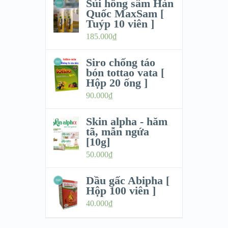
Sủi hồng sâm Hàn
Quốc MaxSam [
Tuýp 10 viên ]
185.000
₫
Siro chống táo
bón tottao vata [
Hộp 20 ống ]
90.000
₫
Skin alpha - hăm
tã, mẫn ngứa
[10g]
50.000
₫
Dầu gấc Abipha [
Hộp 100 viên ]
40.000
₫