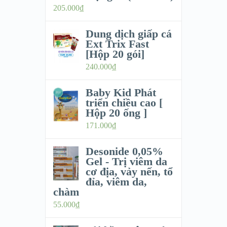
205.000
₫
Dung dịch giấp cá
Ext Trix Fast
[Hộp 20 gói]
240.000
₫
Baby Kid Phát
triển chiều cao [
Hộp 20 ống ]
171.000
₫
Desonide 0,05%
Gel - Trị viêm da
cơ địa, vảy nến, tổ
đỉa, viêm da,
chàm
55.000
₫