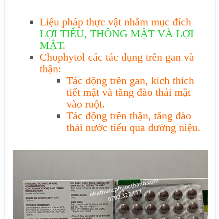
Liệu pháp thực vật nhằm mục đích
LỢI TIỂU, THÔNG MẬT VÀ LỢI
MẬT
.
Chophytol các tác dụng trên gan và
thận:
Tác động trên gan, kích thích
tiết mật và tăng đào thải mật
vào ruột.
Tác động trên thận, tăng đào
thải nước tiểu qua đường niệu.