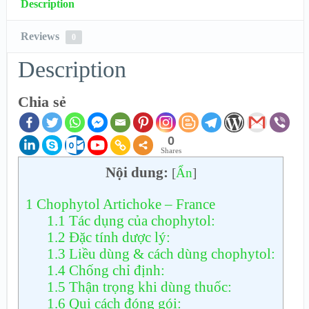
Description
Reviews
0
Description
Chia sẻ
0
Shares
Nội dung:
[
Ẩn
]
1
Chophytol Artichoke – France
1.1
Tác dụng của chophytol:
1.2
Đặc tính dược lý:
1.3
Liều dùng & cách dùng chophytol:
1.4
Chống chỉ định:
1.5
Thận trọng khi dùng thuốc:
1.6
Qui cách đóng gói: