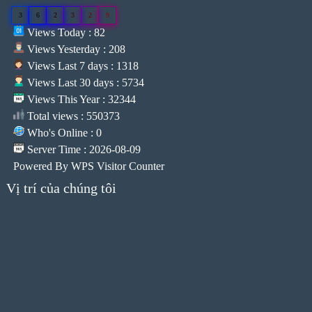
3
6
2
3
2
9
Views Today : 82
Views Yesterday : 208
Views Last 7 days : 1318
Views Last 30 days : 5734
Views This Year : 32344
Total views : 550373
Who's Online : 0
Server Time : 2026-08-09
Powered By
WPS Visitor Counter
Vị trí của chúng tôi