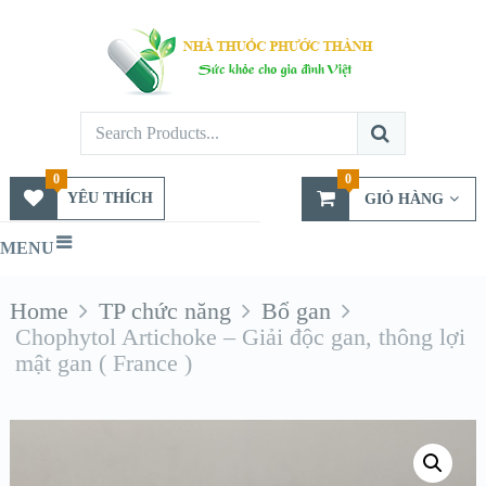
0
0
YÊU THÍCH
GIỎ HÀNG
MENU
Home
TP chức năng
Bổ gan
Chophytol Artichoke – Giải độc gan, thông lợi
mật gan ( France )