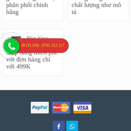
phân phối chính
chất lượng như mô
hãng
tả
Ship hàng
miễn phí
HOTLINE: 0792.322.117
Ship hàng miễn phí
với đơn hàng chỉ
với 499K