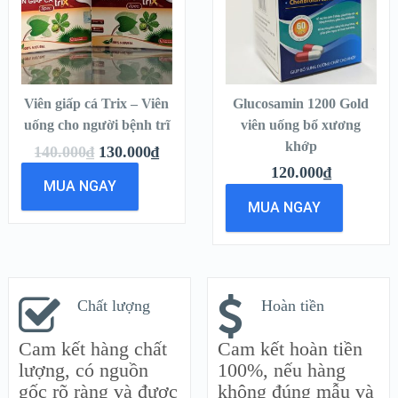
DETAILS
DETAILS
THÊM VÀO
THÊM VÀO
GIỎ HÀNG
GIỎ HÀNG
Viên giấp cá Trix – Viên
Glucosamin 1200 Gold
uống cho người bệnh trĩ
viên uống bổ xương
khớp
140.000
₫
130.000
₫
120.000
₫
MUA NGAY
MUA NGAY
Chất lượng
Hoàn tiền
Cam kết hàng chất
Cam kết hoàn tiền
lượng, có nguồn
100%, nếu hàng
gốc rõ ràng và được
không đúng mẫu và