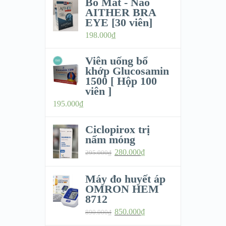
Bổ Mắt - Não
AITHER BRA
EYE [30 viên]
198.000
₫
Viên uống bổ
khớp Glucosamin
1500 [ Hộp 100
viên ]
195.000
₫
Ciclopirox trị
nấm móng
280.000
₫
295.000
₫
Máy đo huyết áp
OMRON HEM
8712
850.000
₫
890.000
₫