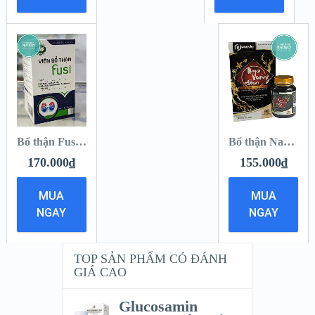
Bổ thận Fusi [ Hộp 30 viên ]
Bổ thận Nam Vương Đan [ Hộp 30 viên ]
170.000
₫
155.000
₫
MUA
MUA
NGAY
NGAY
TOP SẢN PHẨM CÓ ĐÁNH
GIÁ CAO
Glucosamin