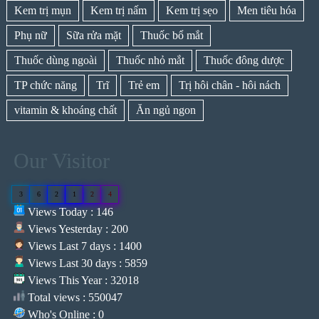
Kem trị mụn
Kem trị nấm
Kem trị sẹo
Men tiêu hóa
Phụ nữ
Sữa rửa mặt
Thuốc bổ mắt
Thuốc dùng ngoài
Thuốc nhỏ mắt
Thuốc đông dược
TP chức năng
Trĩ
Trẻ em
Trị hôi chân - hôi nách
vitamin & khoáng chất
Ăn ngủ ngon
Our Visitor
3
6
2
1
2
4
Views Today : 146
Views Yesterday : 200
Views Last 7 days : 1400
Views Last 30 days : 5859
Views This Year : 32018
Total views : 550047
Who's Online : 0