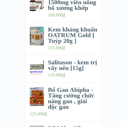
1500mg viên uống
bổ xương khớp
160.000
₫
Kem kháng khuẩn
OATRUM Gold [
Tuýp 20g ]
155.000
₫
Salitason - kem trị
vẩy nến [15g]
110.000
₫
Bổ Gan Abipha -
Tăng cường chức
năng gan , giải
độc gan
125.000
₫