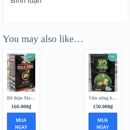
Bình luận
You may also like…
Bổ thận Max Time [ Hộp 30 viên ]
Viên uống bổ thận XO [ Hộp 30 viên ]
160.000
₫
150.000
₫
MUA
MUA
NGAY
NGAY