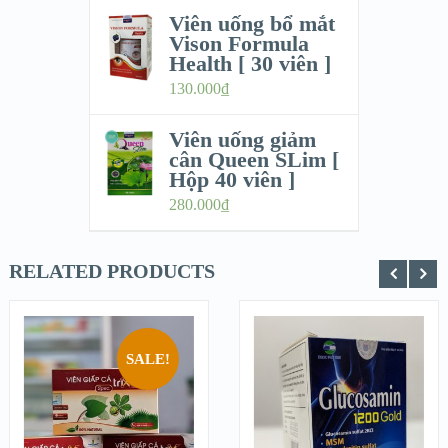
Viên uống bổ mắt
Vison Formula
Health [ 30 viên ]
130.000
₫
Viên uống giảm
cân Queen SLim [
Hộp 40 viên ]
280.000
₫
RELATED PRODUCTS
SALE!
QUICK LOOK
QUICK LOOK
VIEW
VIEW