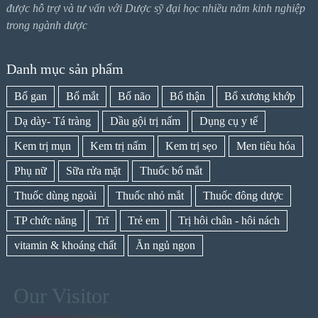
được hỗ trợ và tư vấn với Dược sỹ đại học nhiều năm kinh nghiệp
trong ngành dược
Danh mục sản phẩm
Bổ gan
Bổ mắt
Bổ não
Bổ thận
Bổ xương khớp
Dạ dày- Tá tràng
Dầu gội trị nấm
Dụng cụ y tế
Kem trị mụn
Kem trị nấm
Kem trị sẹo
Men tiêu hóa
Phụ nữ
Sữa rửa mặt
Thuốc bổ mắt
Thuốc dùng ngoài
Thuốc nhỏ mắt
Thuốc đông dược
TP chức năng
Trĩ
Trẻ em
Trị hôi chân - hôi nách
vitamin & khoáng chất
Ăn ngủ ngon
Our Visitor