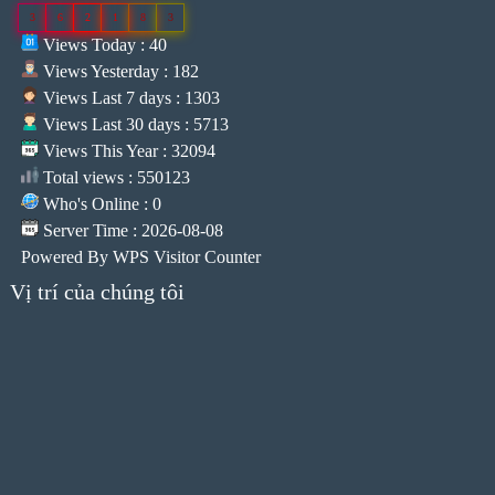
3
6
2
1
8
3
Views Today : 40
Views Yesterday : 182
Views Last 7 days : 1303
Views Last 30 days : 5713
Views This Year : 32094
Total views : 550123
Who's Online : 0
Server Time : 2026-08-08
Powered By
WPS Visitor Counter
Vị trí của chúng tôi