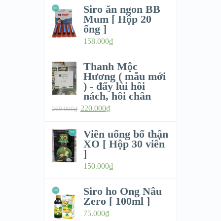
Siro ăn ngon BB
Mum [ Hộp 20
ống ]
158.000
₫
Thanh Mộc
Hương ( mẫu mới
) - đẩy lùi hôi
nách, hôi chân
220.000
₫
269.000
₫
Viên uống bổ thận
XO [ Hộp 30 viên
]
150.000
₫
Siro ho Ong Nâu
Zero [ 100ml ]
75.000
₫