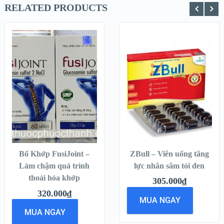
RELATED PRODUCTS
QUICK LOOK
QUICK LOOK
VIEW
VIEW
DETAILS
DETAILS
THÊM VÀO
THÊM VÀO
GIỎ HÀNG
GIỎ HÀNG
Bổ Khớp FusiJoint –
ZBull – Viên uống tăng
Làm chậm quá trình
lực nhân sâm tỏi đen
thoái hóa khớp
305.000
₫
320.000
₫
MUA NGAY
MUA NGAY