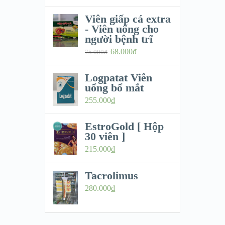
Viên giấp cá extra
- Viên uống cho
người bệnh trĩ
68.000
₫
75.000
₫
Logpatat Viên
uổng bổ mắt
255.000
₫
EstroGold [ Hộp
30 viên ]
215.000
₫
Tacrolimus
280.000
₫