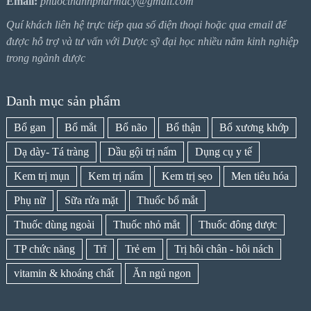
Email:
phuocthanhpharmacy@gmail.com
Quí khách liên hệ trực tiếp qua số điện thoại hoặc qua email để
được hỗ trợ và tư vấn với Dược sỹ đại học nhiều năm kinh nghiệp
trong ngành dược
Danh mục sản phẩm
Bổ gan
Bổ mắt
Bổ não
Bổ thận
Bổ xương khớp
Dạ dày- Tá tràng
Dầu gội trị nấm
Dụng cụ y tế
Kem trị mụn
Kem trị nấm
Kem trị sẹo
Men tiêu hóa
Phụ nữ
Sữa rửa mặt
Thuốc bổ mắt
Thuốc dùng ngoài
Thuốc nhỏ mắt
Thuốc đông dược
TP chức năng
Trĩ
Trẻ em
Trị hôi chân - hôi nách
vitamin & khoáng chất
Ăn ngủ ngon