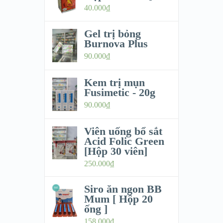
40.000
₫
Gel trị bỏng
Burnova Plus
90.000
₫
Kem trị mụn
Fusimetic - 20g
90.000
₫
Viên uống bổ sắt
Acid Folic Green
[Hộp 30 viên]
250.000
₫
Siro ăn ngon BB
Mum [ Hộp 20
ống ]
158.000
₫