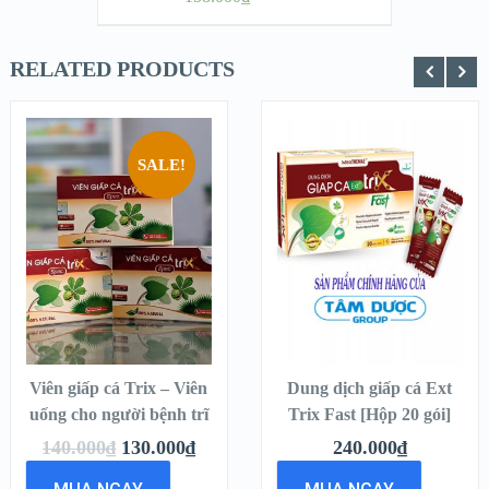
RELATED PRODUCTS
SALE!
QUICK LOOK
QUICK LOOK
VIEW
VIEW
DETAILS
DETAILS
THÊM VÀO
THÊM VÀO
GIỎ HÀNG
GIỎ HÀNG
Viên giấp cá Trix – Viên
Dung dịch giấp cá Ext
uống cho người bệnh trĩ
Trix Fast [Hộp 20 gói]
140.000
₫
130.000
₫
240.000
₫