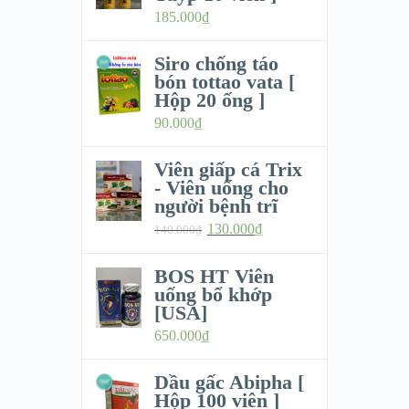
185.000
₫
Siro chống táo
bón tottao vata [
Hộp 20 ống ]
90.000
₫
Viên giấp cá Trix
- Viên uống cho
người bệnh trĩ
130.000
₫
140.000
₫
BOS HT Viên
uống bổ khớp
[USA]
650.000
₫
Dầu gấc Abipha [
Hộp 100 viên ]