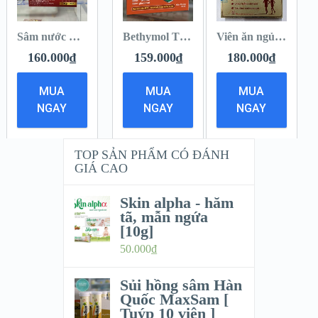
Sâm nước Đông trùng hạ thảo [Hộp 16 gói]
Bethymol Tăng cường sức đề kháng [ Hộp 20 ống ]
Viên ăn ngủ ngon – Happy Health
160.000
₫
159.000
₫
180.000
₫
MUA
MUA
MUA
NGAY
NGAY
NGAY
TOP SẢN PHẨM CÓ ĐÁNH
GIÁ CAO
Skin alpha - hăm
tã, mẫn ngứa
[10g]
50.000
₫
Sủi hồng sâm Hàn
Quốc MaxSam [
Tuýp 10 viên ]