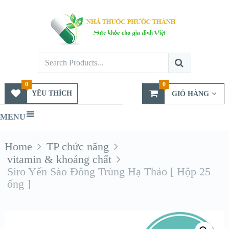
0
0
YÊU THÍCH
GIỎ HÀNG
MENU
Home
TP chức năng
vitamin & khoáng chất
Siro Yến Sào Đông Trùng Hạ Thảo [ Hộp 25
ống ]