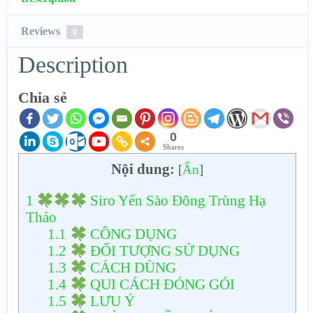
Reviews
0
Description
Chia sẻ
0
Shares
Nội dung:
[
Ẩn
]
1
Siro Yến Sào Đông Trùng Hạ
Thảo
1.1
CÔNG DỤNG
1.2
ĐỐI TƯỢNG SỬ DỤNG
1.3
CÁCH DÙNG
1.4
QUI CÁCH ĐÓNG GÓI
1.5
LƯU Ý